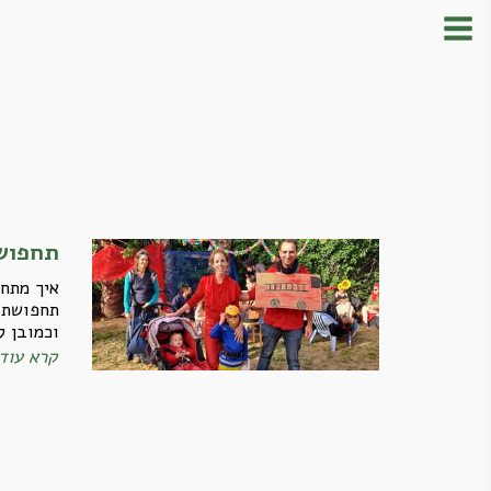
תחפושת
איך מתח
תחפושת ח
וכמובן 
קרא עוד