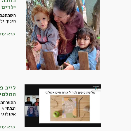
כתבה ב
ילדים 
השתתפתי
חינוך יל
קרא עוד
לייב פ
התלמי
התארחתי 
ו
אקולוגי
קרא עוד