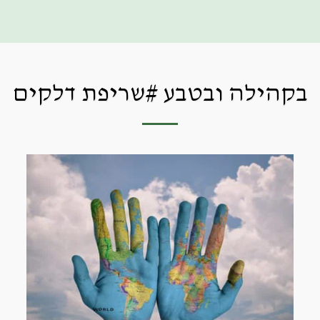
מושג ירוק
בקהילה ובטבע #שריפת דלקים