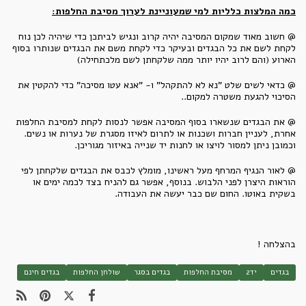
כמה המלצות כלליות למי שמעוניינת לערוך מסיבת החלפות:
@ חשוב מאוד שמקום המסיבה יהיה קרוב ונגיש לביתכן כדי שיהיה לכן נוח
לקחת לשם את כל הבגדים ובעיקר כדי לקחת משם את הבגדים שנותרו בסוף
הארוע (והם לרוב יהיו יותר ממה שלקחתן לשם מלכתחילה)
@ כדאי לשים שלט "נא לא להתקהל" ו- "אנא עטו מסיכה" כדי להקטין את
הסיכוי להגעת משטרה למקום..
@ את הבגדים שנשארו בסוף המסיבה אפשר לנסות לקחת למסיבת החלפות
אחרת, לעניין חברות ושכנות או לתרום לאיזו מסגרת של נערות או נשים.
וכמובן ניתן למסור לויצו או לחנות יד שנייה באיזור מגוריכן.
@ לאור הנגיף המרחף מעל ראשינו, מומלץ לכבס את הבגדים שלקחתן לפי
הוראות היצרן לפני הלבוש. בנוסף, אפשר גם להניח בצד לכמה ימים או
בשקית באוטו. החום שם כבר יעשה את העבודה.
בהצלחה !
בגדים
יד2
מסיבת החלפות
בגדים בסגר
שולחן החלפות
בגדים חינם