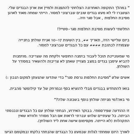
" במהלך התקופה האחרונה הצלחתי להתפנות ולמיין את ארון הבגדים שלי.
הצטברו לי לא מעט בגדים טובים שברצוני למסור. הייתי שמחה מאוד לארגן
מסיבת החלפות , אבל סגר וזה..
החלטתי לעשות מסיבת החלפות סגר-סטייל!
ביום שלישי הזה, תאריך ##, בין השעות 10-17 אניח שולחן בחנייה
שצמודה לכתובת #### עם כל הבגדים שברצוני למסור.
מי שמעוניינת תוכל לעבור בזמנה החופשי ולקחת מה שצריכה .מוזמנות
להביא עימכן בגדים במצב מצויין שאתן לא צריכות ולהשאיר במסודר על
השולחן.
אשים שלט "מסיבת החלפות גרסת סגר" כדי שתדעו שהגעתן למקום הנכון :)
בואו להתחדש בבגדים מבלי להוציא כסף ובמרחק של עד קילומטר מהבית.
מי באה?מי מניחה שולחן נוסף בשכונה שלה?"
זו ההודעה שפירסמתי. בבוקר האירוע, הנחתי שולחן עם כל הבגדים ונכנסתי
הביתה. כל שעתיים שלוש עברתי לראות אם הכל מסודר ולוודא שאין
התקהלות (לא הייתה. מקסימום אישה אחת ליד השולחן).
לאורך היום שמחתי לגלות שכמעט כל הבגדים שהנחתי נלקחו ובמקומם הגיעו