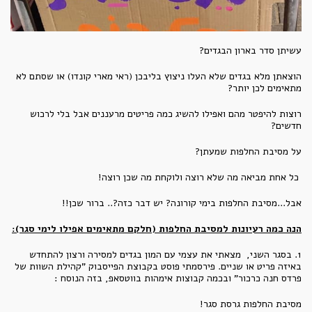
עשיתן סדר בארון הבגדים?
הוצאתן מלא בגדים שלא העלו ניצוץ בליבכן (ראי מארי קונדו) או שסתם לא
מתאימים לכן יותר?
רוצות להיפטר מהם ואפילו להשיג כמה פריטים מרעננים אבל בלי לרכוש
חדשים?
על מסיבת החלפות שמעתן?
כל אחת מביאה מה שלא רוצה ולוקחת מה שכן רוצה!
אבל...מסיבת החלפות בימי קורונה? יש דבר כזה?.. ברור שכן!!
הנה כמה רעיונות למסיבת החלפות (חלקם מתאימים אפילו לימי סגר):
1. בסגר השני, מצאתי את עצמי עם המון בגדים למסירה ורצון להתחדש
באיזה פריט או שניים. פירסמתי פוסט בקבוצת הפייסבוק "קהילת השוות של
פרדס חנה כרכור" ובכמה קבוצות אימהות בווטסאפ, בזה הנוסח :
מסיבת החלפות גרסת סגר!