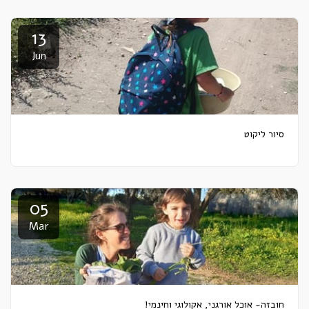
13
Jun
סיור ליקוט
05
Mar
חובזה- אוכל אורגני, אקולוגי וחינמי!