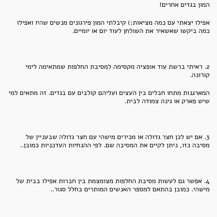
המון בגדים אחרים!
אפילו יצאתי עם כמה מציאות:) קיבלתי המון פירגונים מנשים שהיו ואפילו
כמה ביקשו שאשאיר את השולחן לעוד יום או יומיים.
2. ראיתי ברשת עוד אופציה מקסימה למסיבת החלפות שמתאימה לימי
קורונה.
המארגנות מתחו חבלים בין העצים ועליהם קולבים עם בגדים. זה מתאים למי
שיש פארק או גינה צמודה לבית.
3. אם יש לכן חצר גדולה או מכירים מישהי עם חצר גדולה שבעניין של
מסיבה כזו, ניתן לקיים את המסיבה שם. לפי ההנחיות העדכניות כמובן..
4. אפשר גם לעשות מסיבת החלפות מצומצמת בין חברות אפילו בבית של
מישהי. כמובן בהתאם למספר האנשים המותרים בחלל סגור..