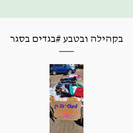
מושג ירוק
בקהילה ובטבע #בגדים בסגר